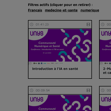
Filtres actifs (cliquer pour en retirer) :
Français
medecine-et-sante
numerique
01:41:23
00
Introduction à l’IA en santé
2-Ma
et c
00:09:54
00