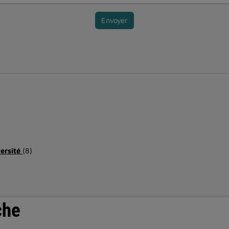
Envoyer
versité
(8)
che