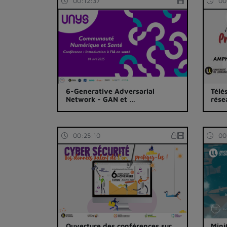
00:12:37
00
6-Generative Adversarial
Télé
Network - GAN et …
rése
00:25:10
00
Ouverture des conférences sur
Mini