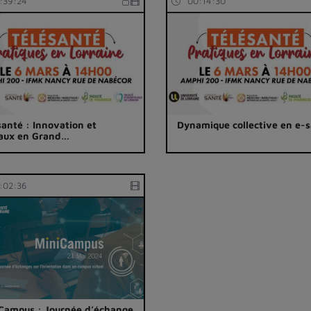
:39:24
00:14:30
santé : Innovation et
Dynamique collective en e-
aux en Grand…
:02:36
Campus : Journée d’échange