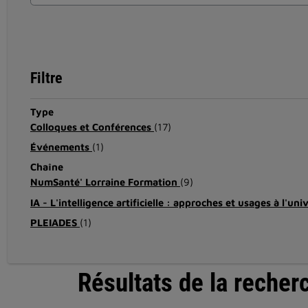
Filtre
Type
Colloques et Conférences
(17)
Événements
(1)
Chaîne
NumSanté' Lorraine Formation
(9)
IA - L'intelligence artificielle : approches et usages à l'uni
PLEIADES
(1)
Résultats de la recher