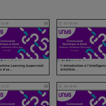
:12:56
00:10:04
chine Learning (supervisé)
1-Introduction à l'Intelligen
as d'us…
Articficie…
:12:07
00:16:46