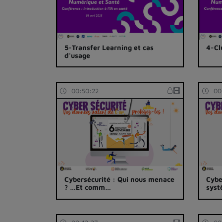
5-Transfer Learning et cas
4-Cl
d'usage
00:50:22
00
Cybersécurité : Qui nous menace
Cybe
? …Et comm…
syst