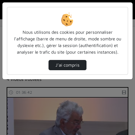
Rechercher u
Accueil
Rechercher
Résultats de la recherche
Nous utilisons des cookies pour personnaliser
l’affichage (barre de menu de droite, mode sombre ou
dyslexie etc.), gérer la session (authentification) et
Filtres actifs (cliquer pour en retirer) :
analyser le trafic du site (pour certaines instances).
Français
sciences-sociales
les-rendez-vous-des-acteurs-de-la-fia
J’ai compris
cours-formations
4 vidéos trouvées
01:36:42