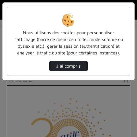
Rechercher u
Accueil
Rechercher
Résultats de la recherche
Nous utilisons des cookies pour personnaliser
l’affichage (barre de menu de droite, mode sombre ou
dyslexie etc.), gérer la session (authentification) et
Filtres actifs (cliquer pour en retirer) :
analyser le trafic du site (pour certaines instances).
Français
sciences-sociales
atilf
temoignages
J’ai compris
1 vidéo trouvée
00:03:27