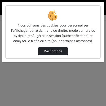
Rechercher u
Accueil
Rechercher
Résultats de la recherche
Nous utilisons des cookies pour personnaliser
l’affichage (barre de menu de droite, mode sombre ou
dyslexie etc.), gérer la session (authentification) et
Filtres actifs (cliquer pour en retirer) :
analyser le trafic du site (pour certaines instances).
Français
arbre
chimie-et-sciences-connexes
J’ai compris
4 vidéos trouvées
Désolé, aucune vidéo trouvée.