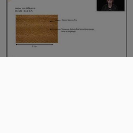
Le frêne - La reconnaissance à l'échelle m…
00:06:51