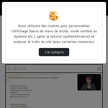
Rechercher u
Accueil
Rechercher
Résultats de la recherche
Nous utilisons des cookies pour personnaliser
l’affichage (barre de menu de droite, mode sombre ou
dyslexie etc.), gérer la session (authentification) et
Filtres actifs (cliquer pour en retirer) :
analyser le trafic du site (pour certaines instances).
Français
arbre
sciences-de-la-vie-biologie
mooc-anatomie-du-bois
J’ai compris
79 vidéos trouvées
00:11:00