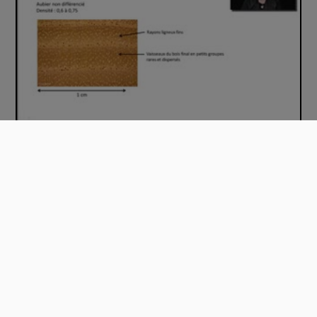
Le frêne - La reconnaissance à l'échelle m…
00:06:51