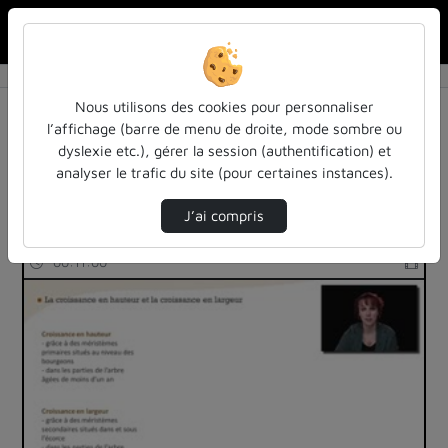
Rechercher u
Accueil
Rechercher
Résultats de la recherche
Nous utilisons des cookies pour personnaliser
l’affichage (barre de menu de droite, mode sombre ou
dyslexie etc.), gérer la session (authentification) et
Filtres actifs (cliquer pour en retirer) :
analyser le trafic du site (pour certaines instances).
Français
arbre
mooc-anatomie-du-bois
J’ai compris
79 vidéos trouvées
00:11:00