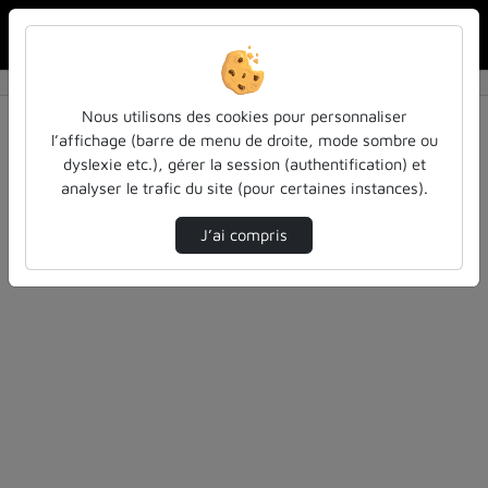
Rechercher u
Accueil
Rechercher
Résultats de la recherche
Nous utilisons des cookies pour personnaliser
l’affichage (barre de menu de droite, mode sombre ou
dyslexie etc.), gérer la session (authentification) et
Filtres actifs (cliquer pour en retirer) :
analyser le trafic du site (pour certaines instances).
Français
inspe-de-lorraine
pleiades
J’ai compris
0 vidéo trouvée
Désolé, aucune vidéo trouvée.