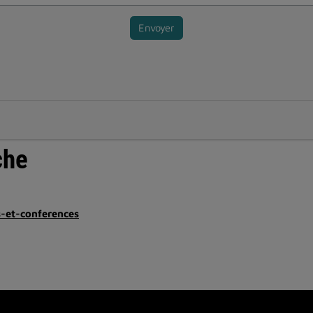
Envoyer
che
s-et-conferences