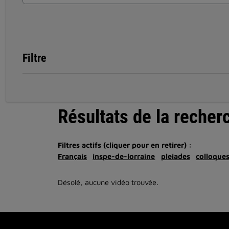
Filtre
Résultats de la recher
Filtres actifs (cliquer pour en retirer) :
Français
inspe-de-lorraine
pleiades
colloque
Désolé, aucune vidéo trouvée.