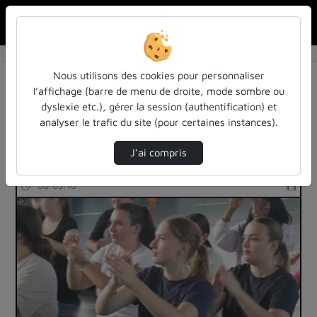
Rechercher u
Accueil
Rechercher
Résultats de la recherche
Nous utilisons des cookies pour personnaliser
l’affichage (barre de menu de droite, mode sombre ou
dyslexie etc.), gérer la session (authentification) et
Filtres actifs (cliquer pour en retirer) :
analyser le trafic du site (pour certaines instances).
Français
inspe-de-lorraine
clips-de-presentation
J’ai compris
7 vidéos trouvées
00:03:16