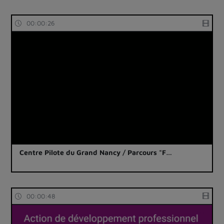
00:00:26
Centre Pilote du Grand Nancy / Parcours "F…
00:00:48