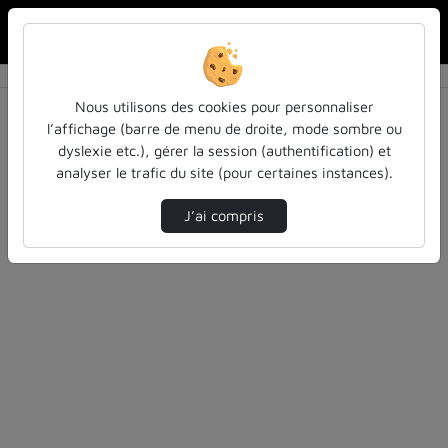
Rechercher u
Accueil
Rechercher
Résultats de la recherche
Nous utilisons des cookies pour personnaliser
l’affichage (barre de menu de droite, mode sombre ou
dyslexie etc.), gérer la session (authentification) et
Filtres actifs (cliquer pour en retirer) :
analyser le trafic du site (pour certaines instances).
Français
autres
alternance
J’ai compris
3 vidéos trouvées
Désolé, aucune vidéo trouvée.