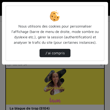
Rechercher u
Accueil
Rechercher
Résultats de la recherche
Nous utilisons des cookies pour personnaliser
l’affichage (barre de menu de droite, mode sombre ou
dyslexie etc.), gérer la session (authentification) et
Filtres actifs (cliquer pour en retirer) :
analyser le trafic du site (pour certaines instances).
Français
autres
podcast
J’ai compris
9 vidéos trouvées
00:09:34
La blague de trop (S1E4)