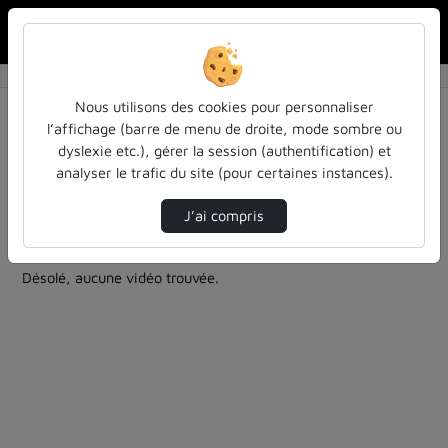
Rechercher u
Accueil
Rechercher
Résultats de la recherche
Nous utilisons des cookies pour personnaliser
l’affichage (barre de menu de droite, mode sombre ou
dyslexie etc.), gérer la session (authentification) et
Filtres actifs (cliquer pour en retirer) :
analyser le trafic du site (pour certaines instances).
Français
colloques-et-conferences
cycle-sciences-et-societe-iecl
physique-appliquee
J’ai compris
6 vidéos trouvées
Désolé, aucune vidéo trouvée.