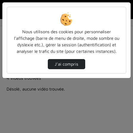
Rechercher u
Accueil
Rechercher
Résultats de la recherche
Nous utilisons des cookies pour personnaliser
l’affichage (barre de menu de droite, mode sombre ou
dyslexie etc.), gérer la session (authentification) et
Filtres actifs (cliquer pour en retirer) :
analyser le trafic du site (pour certaines instances).
Français
colloques-et-conferences
cycle-sciences-et-societe-iecl
henri-poincare
J’ai compris
cycle-sciences-et-societe-iecl
4 vidéos trouvées
Désolé, aucune vidéo trouvée.