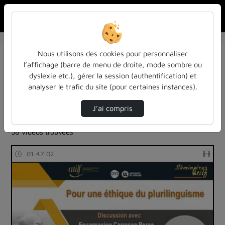
Rechercher u
Accueil
Rechercher
Résultats de la recherche
Nous utilisons des cookies pour personnaliser
l’affichage (barre de menu de droite, mode sombre ou
dyslexie etc.), gérer la session (authentification) et
Filtres actifs (cliquer pour en retirer) :
analyser le trafic du site (pour certaines instances).
Français
colloques-et-conferences
atilf-en-video
atilf-en-video
atilf-en-video
J’ai compris
langues-sciences-du-langage
58 vidéos trouvées
01:47:02