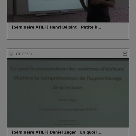
[Séminaire ATILF] Henri Béjoint : Petite h…
01:09:34
[Séminaire ATILF] Daniel Zagar : En quoi l…