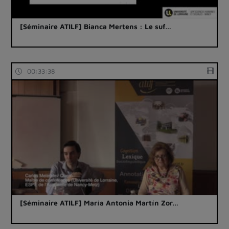
[Séminaire ATILF] Bianca Mertens : Le suf…
00:33:38
[Séminaire ATILF] María Antonia Martín Zor…