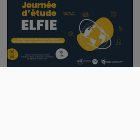
[Journée d'étude ELFIE] Cynthia Agra de Br…
00:40:24