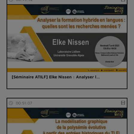
[Séminaire ATILF] Elke Nissen : Analyser l…
00:51:07