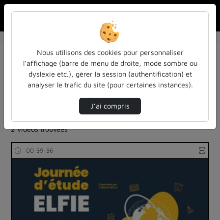
Rechercher u
Accueil
Rechercher
Résultats de la recherche
Nous utilisons des cookies pour personnaliser
l’affichage (barre de menu de droite, mode sombre ou
dyslexie etc.), gérer la session (authentification) et
Filtres actifs (cliquer pour en retirer) :
analyser le trafic du site (pour certaines instances).
Français
colloques-et-conferences
atilf-en-video
atilf-en-video
atilf-en-video
approches-feministes
J’ai compris
langues-sciences-du-langage
2 vidéos trouvées
00:39:36