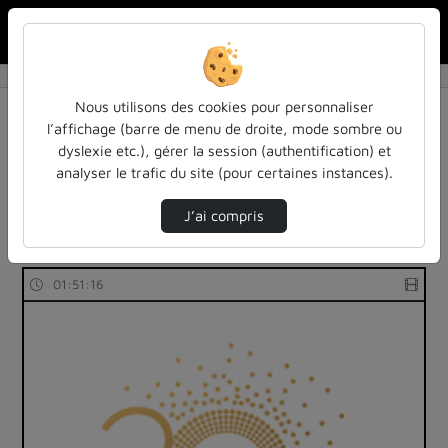
Rechercher u
Accueil
Rechercher
Résultats de la recherche
Nous utilisons des cookies pour personnaliser
l’affichage (barre de menu de droite, mode sombre ou
dyslexie etc.), gérer la session (authentification) et
Filtres actifs (cliquer pour en retirer) :
analyser le trafic du site (pour certaines instances).
Français
colloques-et-conferences
atilf-en-video
atilf
informatique
atilf-en-video
J’ai compris
3 vidéos trouvées
01:51:16