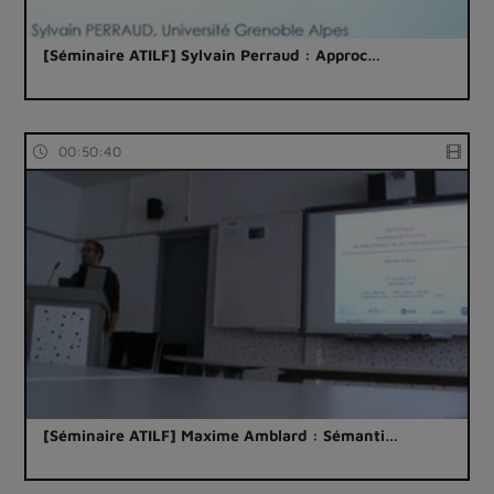
[Séminaire ATILF] Sylvain Perraud : Approc…
00:50:40
[Séminaire ATILF] Maxime Amblard : Sémanti…