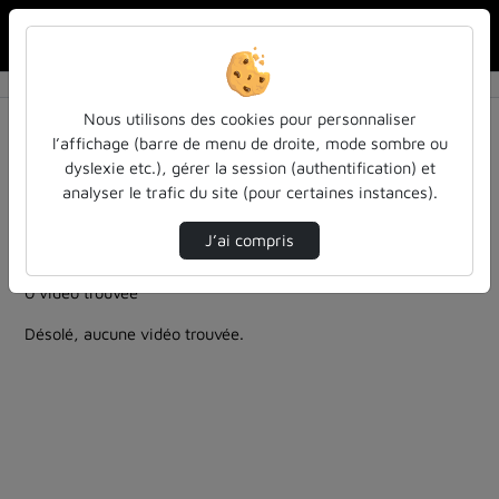
Rechercher u
Accueil
Rechercher
Résultats de la recherche
Nous utilisons des cookies pour personnaliser
l’affichage (barre de menu de droite, mode sombre ou
dyslexie etc.), gérer la session (authentification) et
Filtres actifs (cliquer pour en retirer) :
analyser le trafic du site (pour certaines instances).
Français
colloques-et-conferences
cycle-sciences-et-societe
cycle-sciences-et-societe
J’ai compris
mathematiques
0 vidéo trouvée
Désolé, aucune vidéo trouvée.