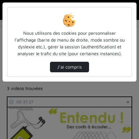
Rechercher u
Accueil
Rechercher
Résultats de la recherche
Nous utilisons des cookies pour personnaliser
l’affichage (barre de menu de droite, mode sombre ou
dyslexie etc.), gérer la session (authentification) et
Filtres actifs (cliquer pour en retirer) :
analyser le trafic du site (pour certaines instances).
Français
colloques-et-conferences
entendu-des-confs-a-ecouter
J’ai compris
ia-lintelligence-artificielle-approches-et-usages-a-
luniversite
3 vidéos trouvées
00:37:27