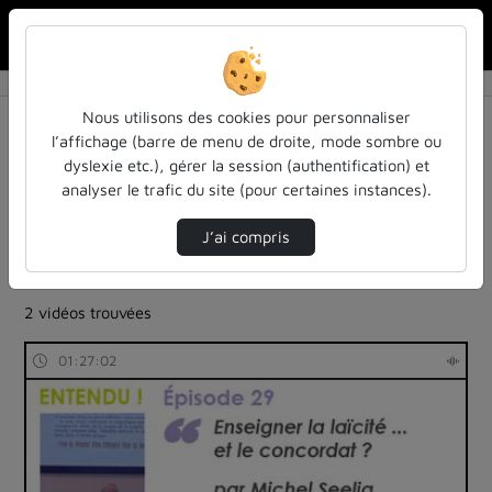
Rechercher u
Accueil
Rechercher
Résultats de la recherche
Nous utilisons des cookies pour personnaliser
l’affichage (barre de menu de droite, mode sombre ou
dyslexie etc.), gérer la session (authentification) et
Filtres actifs (cliquer pour en retirer) :
analyser le trafic du site (pour certaines instances).
Français
colloques-et-conferences
entendu-des-confs-a-ecouter
universite-de-lorraine
J’ai compris
universite-de-lorraine
entendu-des-confs-a-ecouter
inspe-de-lorraine
2 vidéos trouvées
01:27:02