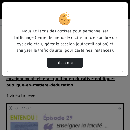
Rechercher u
Accueil
Rechercher
Résultats de la recherche
Nous utilisons des cookies pour personnaliser
l’affichage (barre de menu de droite, mode sombre ou
dyslexie etc.), gérer la session (authentification) et
Filtres actifs (cliquer pour en retirer) :
analyser le trafic du site (pour certaines instances).
Français
colloques-et-conferences
entendu-des-confs-a-ecouter
universite-de-lorraine
J’ai compris
universite-de-lorraine
podcast
entendu-des-confs-a-ecouter
enseignement-et-etat-politique-educative-politique-
publique-en-matiere-deducation
1 vidéo trouvée
01:27:02