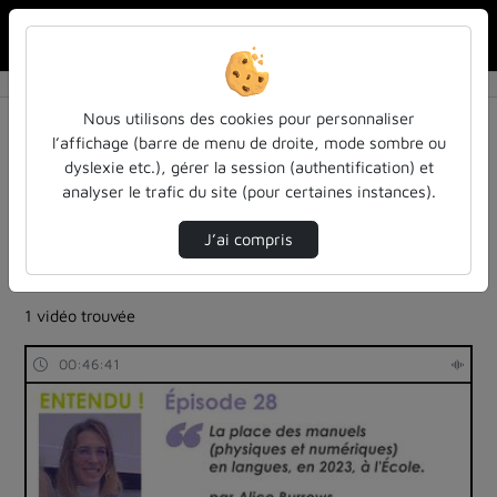
Rechercher u
Accueil
Rechercher
Résultats de la recherche
Nous utilisons des cookies pour personnaliser
l’affichage (barre de menu de droite, mode sombre ou
dyslexie etc.), gérer la session (authentification) et
Filtres actifs (cliquer pour en retirer) :
analyser le trafic du site (pour certaines instances).
Français
colloques-et-conferences
entendu-des-confs-a-ecouter
universite-de-lorraine
J’ai compris
podcast
universite-de-lorraine
langues-sciences-du-langage
universite-de-lorraine
1 vidéo trouvée
00:46:41