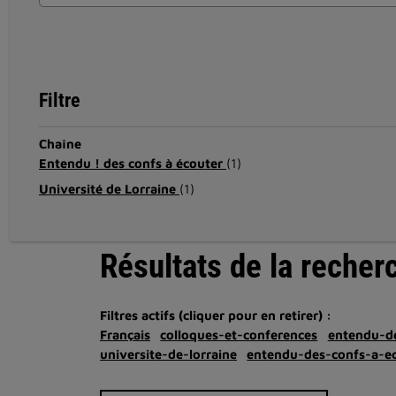
Filtre
Chaîne
Entendu ! des confs à écouter
(1)
Université de Lorraine
(1)
Résultats de la recher
Filtres actifs (cliquer pour en retirer) :
Français
colloques-et-conferences
entendu-d
universite-de-lorraine
entendu-des-confs-a-e