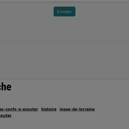
Envoyer
che
es-confs-a-ecouter
histoire
inspe-de-lorraine
couter