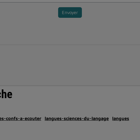
Envoyer
che
es-confs-a-ecouter
langues-sciences-du-langage
langues