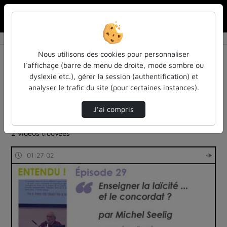
Rechercher u
Accueil
Rechercher
Résultats de la recherche
Nous utilisons des cookies pour personnaliser
l’affichage (barre de menu de droite, mode sombre ou
dyslexie etc.), gérer la session (authentification) et
Filtres actifs (cliquer pour en retirer) :
analyser le trafic du site (pour certaines instances).
Français
colloques-et-conferences
entendu-des-confs-a-ecouter
inspe-de-lorraine
J’ai compris
universite-de-lorraine
2 vidéos trouvées
01:27:02