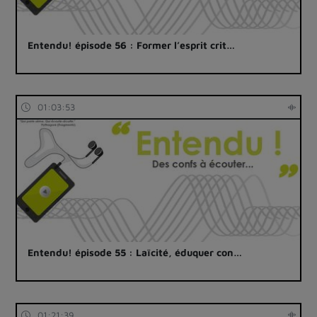
Entendu! épisode 56 : Former l’esprit crit…
01:03:53
Entendu! épisode 55 : Laïcité, éduquer con…
01:21:39