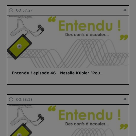
00:37:27
Entendu ! épisode 46 : Natalie Kübler "Pou…
00:53:23