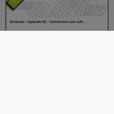
Entendu ! épisode 53 : Construire une cult…
00:08:32
Entendu! épisode 44 : 4. Nadège Mariotti, …