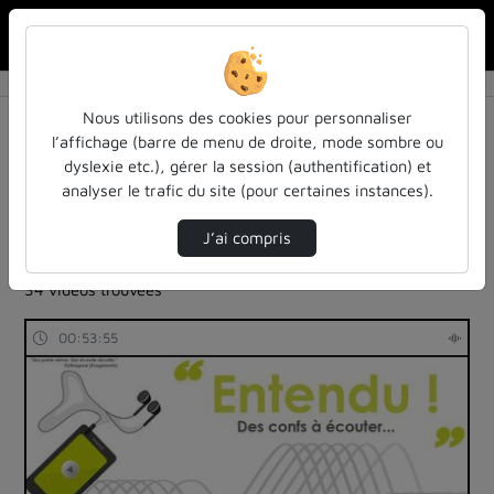
Rechercher u
Accueil
Rechercher
Résultats de la recherche
Nous utilisons des cookies pour personnaliser
l’affichage (barre de menu de droite, mode sombre ou
dyslexie etc.), gérer la session (authentification) et
Filtres actifs (cliquer pour en retirer) :
analyser le trafic du site (pour certaines instances).
Français
colloques-et-conferences
entendu-des-confs-a-ecouter
podcast
J’ai compris
entendu-des-confs-a-ecouter
34 vidéos trouvées
00:53:55