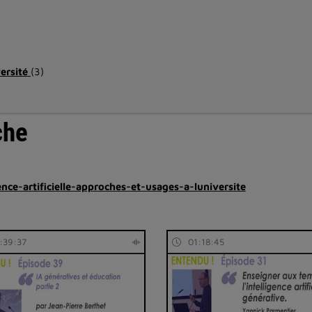
versité
(3)
che
gence-artificielle-approches-et-usages-a-luniversite
:39:37
01:18:45