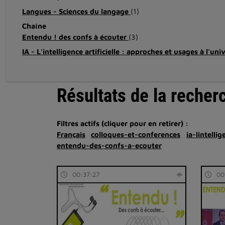
Langues - Sciences du langage
(1)
Chaîne
Entendu ! des confs à écouter
(3)
IA - L'intelligence artificielle : approches et usages à l'uni
Résultats de la recher
Filtres actifs (cliquer pour en retirer) :
Français
colloques-et-conferences
ia-lintelli
entendu-des-confs-a-ecouter
00:37:27
00