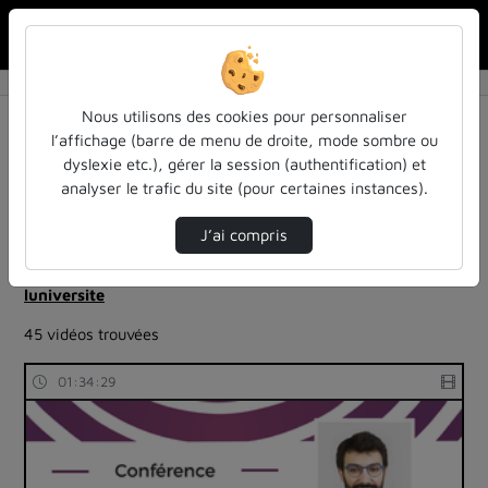
Rechercher u
Accueil
Rechercher
Résultats de la recherche
Nous utilisons des cookies pour personnaliser
l’affichage (barre de menu de droite, mode sombre ou
dyslexie etc.), gérer la session (authentification) et
Filtres actifs (cliquer pour en retirer) :
analyser le trafic du site (pour certaines instances).
Français
colloques-et-conferences
ia-lintelligence-artificielle-approches-et-usages-a-
J’ai compris
luniversite
ia-lintelligence-artificielle-approches-et-usages-a-
luniversite
45 vidéos trouvées
01:34:29