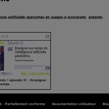
gence-artificielle-approches-et-usages-a-luniversite
entendu
:18:45
ndu ! épisode 31 : Enseigner
 temps…
té : Partiellement conforme
Documentation utilisateur
Bes