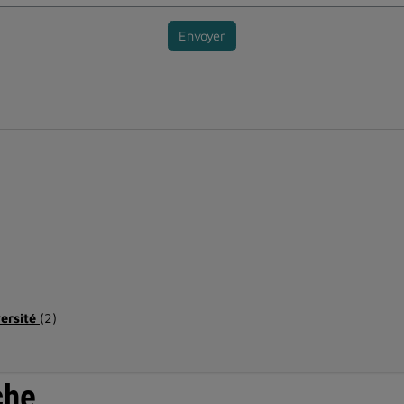
Envoyer
versité
(2)
che