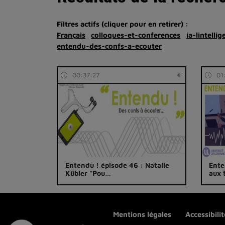
Filtres actifs (cliquer pour en retirer) :
Français
colloques-et-conferences
ia-lintelli
entendu-des-confs-a-ecouter
00:37:27
01
Entendu ! épisode 46 : Natalie
Ente
Kübler "Pou…
aux
Mentions légales
Accessibili