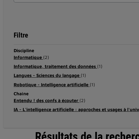
Filtre
Discipline
Informatique
(2)
Informatique, traitement des données
(1)
Langues - Sciences du langage
(1)
Robotique - Intelligence artificielle
(1)
Chaîne
Entendu ! des confs à écouter
(2)
IA - L'intelligence artificielle : approches et usages à l'uni
Résultats de la recher