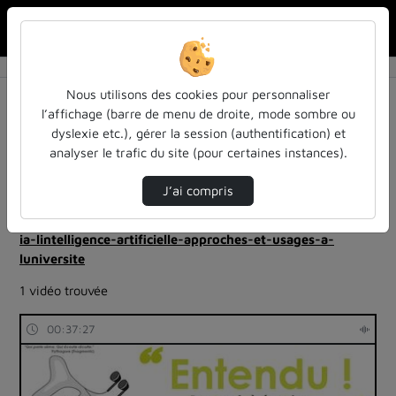
Rechercher u
Accueil
Rechercher
Résultats de la recherche
Nous utilisons des cookies pour personnaliser
l’affichage (barre de menu de droite, mode sombre ou
dyslexie etc.), gérer la session (authentification) et
Filtres actifs (cliquer pour en retirer) :
analyser le trafic du site (pour certaines instances).
Français
colloques-et-conferences
ia-lintelligence-artificielle-approches-et-usages-a-
J’ai compris
luniversite
entendu
informatique-traitement-des-donnees
ia-lintelligence-artificielle-approches-et-usages-a-
luniversite
1 vidéo trouvée
00:37:27