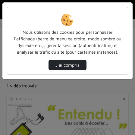
Rechercher u
Accueil
Rechercher
Résultats de la recherche
Nous utilisons des cookies pour personnaliser
l’affichage (barre de menu de droite, mode sombre ou
dyslexie etc.), gérer la session (authentification) et
Filtres actifs (cliquer pour en retirer) :
analyser le trafic du site (pour certaines instances).
Français
colloques-et-conferences
ia-lintelligence-artificielle-approches-et-usages-a-
J’ai compris
luniversite
entendu
robotique-intelligence-artificielle
1 vidéo trouvée
00:37:27