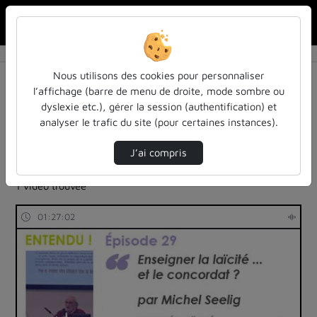
Rechercher u
Accueil
Rechercher
Résultats de la recherche
Nous utilisons des cookies pour personnaliser
l’affichage (barre de menu de droite, mode sombre ou
dyslexie etc.), gérer la session (authentification) et
Filtres actifs (cliquer pour en retirer) :
analyser le trafic du site (pour certaines instances).
Français
colloques-et-conferences
universite-de-lorraine
histoire
J’ai compris
entendu-des-confs-a-ecouter
inspe-de-lorraine
1 vidéo trouvée
01:27:02