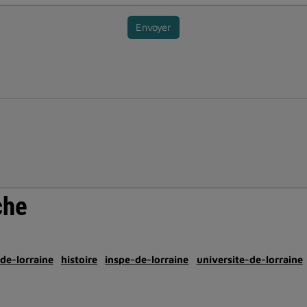
Envoyer
che
-de-lorraine
histoire
inspe-de-lorraine
universite-de-lorraine