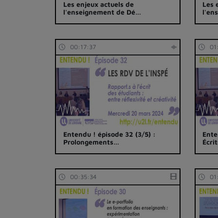
Les enjeux actuels de
Les 
l'enseignement de Dé…
l'en
00:17:37
01
Entendu ! épisode 32 (3/5) :
Ente
Prolongements…
Écri
00:35:34
01