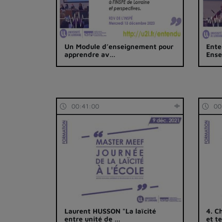
Un Module d’enseignement pour
Ente
apprendre av…
Ense
00:41:00
00
Laurent HUSSON "La laïcité
4. C
entre unité de …
et t