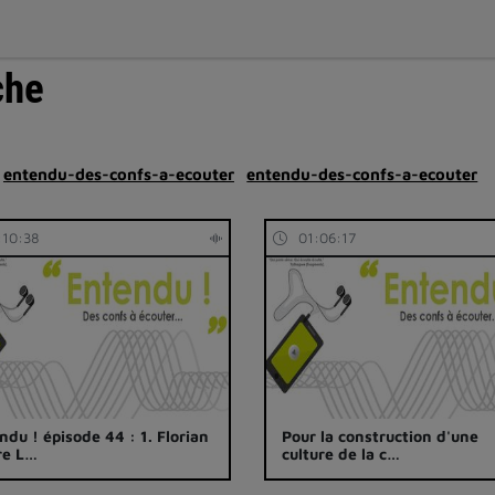
che
entendu-des-confs-a-ecouter
entendu-des-confs-a-ecouter
:10:38
01:06:17
ndu ! épisode 44 : 1. Florian
Pour la construction d'une
re L…
culture de la c…