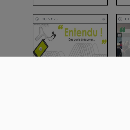
00:53:23
01
Entendu ! épisode 53 :
Part
Construire une cult…
l'An
01:34:17
00