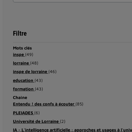
Filtre
Mots clés
inspe
(49)
lorraine
(48)
inspe de lorraine
(46)
education
(43)
formation
(43)
Chaîne
Entendu ! des confs à écouter
(85)
PLEIADES
(6)
Université de Lorraine
(2)
IA - L'intelligence artificielle : approches et usages à l'uni