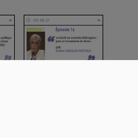
00:56:21
La laïcité en contexte
hétérogène : pour u…
00:58:48