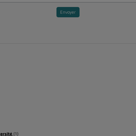
Envoyer
versité
(1)