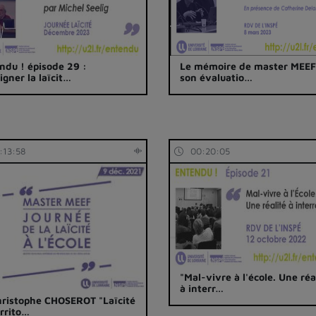
ndu ! épisode 29 :
Le mémoire de master MEEF
igner la laïcit…
son évaluatio…
:13:58
00:20:05
"Mal-vivre à l'école. Une réa
à interr…
hristophe CHOSEROT "Laïcité
errito…