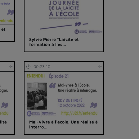
 et
Sylvie Pierre "Laïcité et
formation à l’es…
00:23:10
lité
Mal-vivre à l'école. Une réalité à
interro…