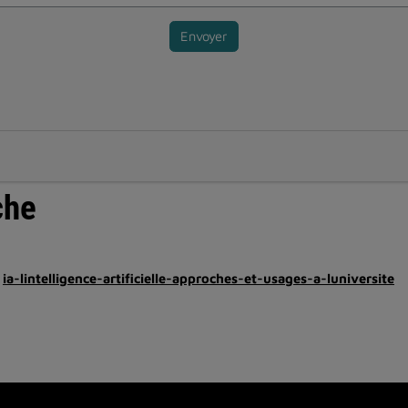
Envoyer
che
ia-lintelligence-artificielle-approches-et-usages-a-luniversite