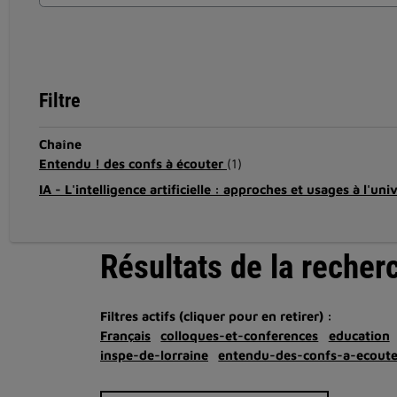
Filtre
Chaîne
Entendu ! des confs à écouter
(1)
IA - L'intelligence artificielle : approches et usages à l'uni
Résultats de la recher
Filtres actifs (cliquer pour en retirer) :
Français
colloques-et-conferences
education
inspe-de-lorraine
entendu-des-confs-a-ecoute