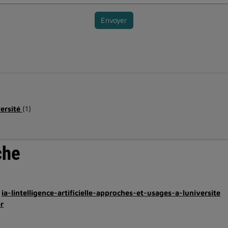
Envoyer
versité
(1)
che
ia-lintelligence-artificielle-approches-et-usages-a-luniversite
r