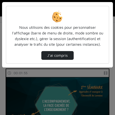
Rechercher u
Accueil
Rechercher
Résultats de la recherche
Nous utilisons des cookies pour personnaliser
l’affichage (barre de menu de droite, mode sombre ou
dyslexie etc.), gérer la session (authentification) et
Filtres actifs (cliquer pour en retirer) :
analyser le trafic du site (pour certaines instances).
Français
colloques-et-conferences
education
accompagnement
J’ai compris
3 vidéos trouvées
00:01:55