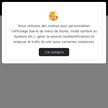
Rechercher u
Accueil
Rechercher
Résultats de la recherche
Nous utilisons des cookies pour personnaliser
l’affichage (barre de menu de droite, mode sombre ou
dyslexie etc.), gérer la session (authentification) et
Filtres actifs (cliquer pour en retirer) :
analyser le trafic du site (pour certaines instances).
Français
colloques-et-conferences
education
ia
J’ai compris
0 vidéo trouvée
Désolé, aucune vidéo trouvée.