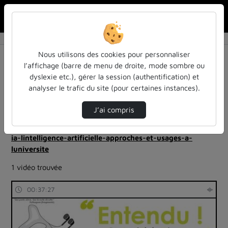
Rechercher u
Accueil
Rechercher
Résultats de la recherche
Nous utilisons des cookies pour personnaliser
l’affichage (barre de menu de droite, mode sombre ou
dyslexie etc.), gérer la session (authentification) et
Filtres actifs (cliquer pour en retirer) :
analyser le trafic du site (pour certaines instances).
Français
colloques-et-conferences
langues-sciences-du-langage
inspe-de-lorraine
J’ai compris
ia-lintelligence-artificielle-approches-et-usages-a-
luniversite
ia-lintelligence-artificielle-approches-et-usages-a-
luniversite
1 vidéo trouvée
00:37:27