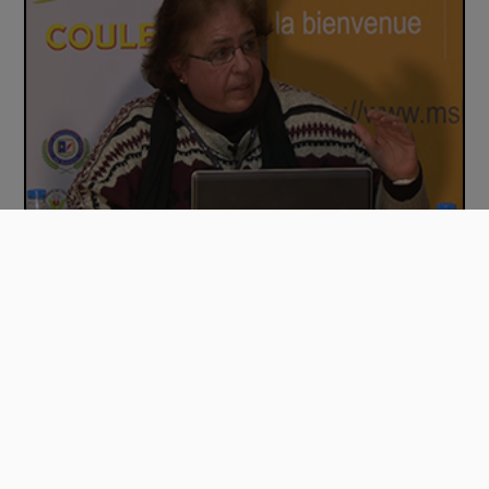
04_Les termes de couleurs et leur représen…
Mentions légales
Accessibilité : Partiellement conforme
Documentation utilisateur
Besoin d'aide
Mentions Légales
Politique de confidentialité