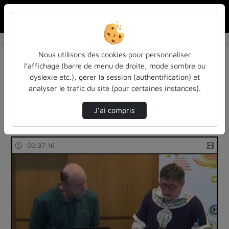
Rechercher u
Accueil
Rechercher
Résultats de la recherche
Nous utilisons des cookies pour personnaliser
l’affichage (barre de menu de droite, mode sombre ou
dyslexie etc.), gérer la session (authentification) et
Filtres actifs (cliquer pour en retirer) :
analyser le trafic du site (pour certaines instances).
Français
colloques-et-conferences
sciences-sociales
tsanga
J’ai compris
13 vidéos trouvées
00:37:16