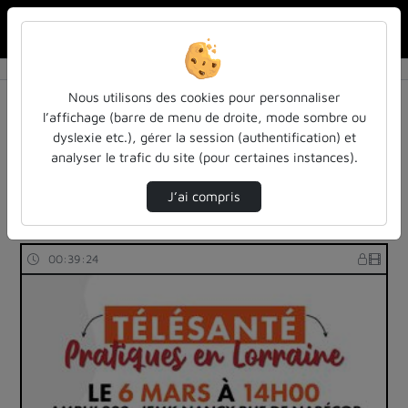
Rechercher u
Accueil
Rechercher
Résultats de la recherche
Nous utilisons des cookies pour personnaliser
l’affichage (barre de menu de droite, mode sombre ou
dyslexie etc.), gérer la session (authentification) et
Filtres actifs (cliquer pour en retirer) :
analyser le trafic du site (pour certaines instances).
Français
colloques-et-conferences
numerique
numsante-lorraine-formation
J’ai compris
9 vidéos trouvées
00:39:24