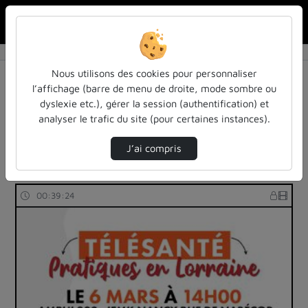
Rechercher u
Accueil
Rechercher
Résultats de la recherche
Nous utilisons des cookies pour personnaliser
l’affichage (barre de menu de droite, mode sombre ou
dyslexie etc.), gérer la session (authentification) et
Filtres actifs (cliquer pour en retirer) :
analyser le trafic du site (pour certaines instances).
Français
colloques-et-conferences
sante
numsante-lorraine-formation
J’ai compris
9 vidéos trouvées
00:39:24