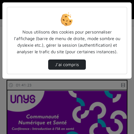
Rechercher u
Accueil
Rechercher
Résultats de la recherche
Nous utilisons des cookies pour personnaliser
l’affichage (barre de menu de droite, mode sombre ou
dyslexie etc.), gérer la session (authentification) et
Filtres actifs (cliquer pour en retirer) :
analyser le trafic du site (pour certaines instances).
Français
colloques-et-conferences
sante
physique-appliquee
J’ai compris
9 vidéos trouvées
01:41:23