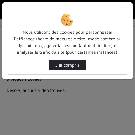
Rechercher u
Accueil
Rechercher
Résultats de la recherche
Nous utilisons des cookies pour personnaliser
l’affichage (barre de menu de droite, mode sombre ou
dyslexie etc.), gérer la session (authentification) et
Filtres actifs (cliquer pour en retirer) :
analyser le trafic du site (pour certaines instances).
Français
cours-formations
chimie-et-sciences-connexes
J’ai compris
proprietes-technologiques-du-bois
3 vidéos trouvées
Désolé, aucune vidéo trouvée.