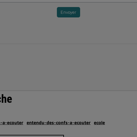
Envoyer
che
-a-ecouter
entendu-des-confs-a-ecouter
ecole