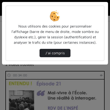
Rechercher u
Accueil
Rechercher
Résultats de la recherche
Nous utilisons des cookies pour personnaliser
l’affichage (barre de menu de droite, mode sombre ou
dyslexie etc.), gérer la session (authentification) et
Filtres actifs (cliquer pour en retirer) :
analyser le trafic du site (pour certaines instances).
Français
cours-formations
entendu-des-confs-a-ecouter
J’ai compris
entendu-des-confs-a-ecouter
lisec
2 vidéos trouvées
00:34:00