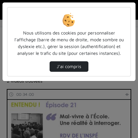
Rechercher u
Accueil
Rechercher
Résultats de la recherche
Nous utilisons des cookies pour personnaliser
l’affichage (barre de menu de droite, mode sombre ou
dyslexie etc.), gérer la session (authentification) et
Filtres actifs (cliquer pour en retirer) :
analyser le trafic du site (pour certaines instances).
Français
cours-formations
entendu-des-confs-a-ecouter
education
J’ai compris
inspe-de-lorraine
entendu-des-confs-a-ecouter
2 vidéos trouvées
00:34:00