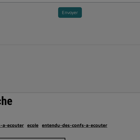
Envoyer
che
-a-ecouter
ecole
entendu-des-confs-a-ecouter