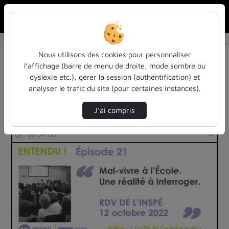
Rechercher u
Accueil
Rechercher
Résultats de la recherche
Nous utilisons des cookies pour personnaliser
l’affichage (barre de menu de droite, mode sombre ou
dyslexie etc.), gérer la session (authentification) et
Filtres actifs (cliquer pour en retirer) :
analyser le trafic du site (pour certaines instances).
Français
cours-formations
education
inspe-de-lorraine
J’ai compris
2 vidéos trouvées
00:34:00