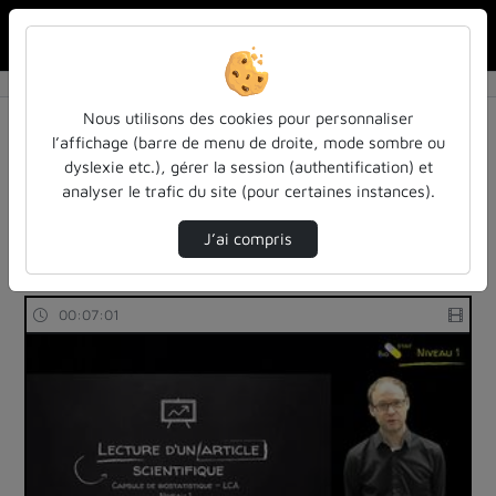
Rechercher u
Accueil
Rechercher
Résultats de la recherche
Nous utilisons des cookies pour personnaliser
l’affichage (barre de menu de droite, mode sombre ou
dyslexie etc.), gérer la session (authentification) et
Filtres actifs (cliquer pour en retirer) :
analyser le trafic du site (pour certaines instances).
Français
cours-formations
medecine-et-sante
biostat
biostat-niveau-1
J’ai compris
54 vidéos trouvées
00:07:01