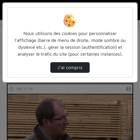
Rechercher u
Accueil
Rechercher
Résultats de la recherche
Nous utilisons des cookies pour personnaliser
l’affichage (barre de menu de droite, mode sombre ou
dyslexie etc.), gérer la session (authentification) et
Filtres actifs (cliquer pour en retirer) :
analyser le trafic du site (pour certaines instances).
Français
cours-formations
arbre
agronomie-agriculture-sylviculture
J’ai compris
4 vidéos trouvées
00:11:13